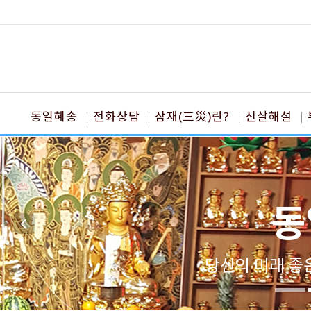
동일혜송
전화상담
삼재(三災)란?
신살해설
동
당신의 미래 좋은