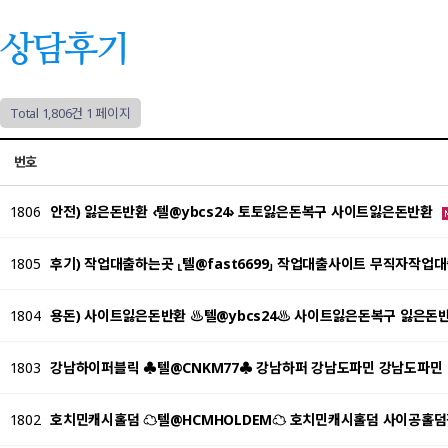
상담후기
Total 1,806건
1 페이지
번호
1806
안전) 잃은돈반환 ‹텔@ybcs24› 토토잃은돈복구 사이트잃은돈반환
1805
후기) 작업대출하는곳 ⸤텔@fast6699⸥ 작업대출사이트 무직자작업
1804
용돈) 사이트잃은돈반환 ♨텔@ybcs24♨ 사이트잃은돈복구 잃은돈
1803
강남하이퍼블릭 ♣텔@CNKM77♣ 강남하퍼 강남도파민 강남도파민
1802
호치민캐시홀덤 ☁텔@HCMHOLDEM☁ 호치민캐시홀덤 사이공홀