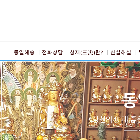
동일혜송
전화상담
삼재(三災)란?
신살해설
동
당신의 미래 좋은