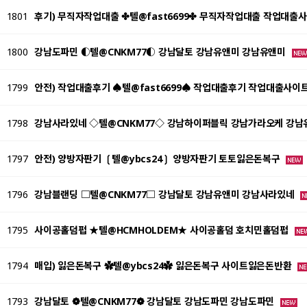
1801
후기) 무직자작업대출 ✤텔@fast6699✤ 무직자작업대출 작업대출
1800
강남도파민 ◐텔@CNKM77◐ 강남달토 강남유앤미 강남유앤미
1799
안전) 작업대출후기 ♠텔@fast6699♠ 작업대출후기 작업대출사이
1798
강남사라있네 ◇텔@CNKM77◇ 강남하이퍼블릭 강남가라오케 강
1797
안전) 양방자판기 ❲텔@ybcs24❳ 양방자판기 토토잃은돈복구
1796
강남블랜딩 □텔@CNKM77□ 강남달토 강남유앤미 강남사라있네
1795
사이공홀덤펍 ★텔@HCMHOLDEM★ 사이공홀덤 호치민홀덤펍
1794
매입) 잃은돈복구 ✿텔@ybcs24✿ 잃은돈복구 사이트잃은돈반환
1793
강남달토 ❁텔@CNKM77❁ 강남달토 강남도파민 강남도파민