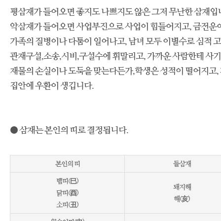
평삼재가 들어오면 좋지도 나쁘지도 않은 그저 무난한 삼재입
악삼재가 들어오면 사업부진으로 사업이 힘들어지고, 금전운이
가족의 질병이나 다툼이 일어나고, 남녀 모두 이별수로 심적 고
관재구설,소송,시비,구설수에 휘말리고, 가까운 사람한테 사기
재물의 손실이나 도둑을 맞는다든가,학생은 성적이 떨어지고, 
집안에 우환이 생깁니다.
● 삼재는 본인의 띠로 결정됩니다.
본인의 띠
들삼재
뱀띠(巳)
돼지해
닭띠(酉)
해(亥)
소띠(丑)