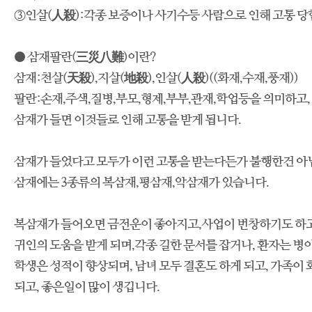
③인살(人殺):각종 보증이나 사기수등 사람으로 인해 고통 당
● 삼재팔란(三災八難)이란?
삼재:천살(天殺),지살(地殺),인살(人殺)((화재,수재,풍재))
팔란:손재,주색,질병,부모,형제,부부,관재,학업등을 의미하고,
삼재가 들면 이것들로 인해 고통을 받게 됩니다.
삼재가 들었다고 모두가 이런 고통을 받는다든가 불행한건 아
삼재에는 3종류의 복삼재,평삼재,악삼재가 있습니다.
복삼재가 들어오면 금전운이 좋아지고,사업이 번창하기도 하고
귀인의 도움을 받게 되며,각종 길한 문서를 잡거나, 환자는 병이
학생은 성적이 향상되며, 남녀 모두 결혼도 하게 되고, 가족이
되고, 좋은일이 많이 생깁니다.