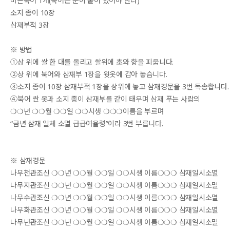
마른북어 1개(북어는 눈이 붙어 있어야 한다)
소지 종이 10장
삼재부적 3장
※ 방법
①상 위에 쌀 한 대를 올리고 쌀위에 초와 향을 피웁니다.
②상 위에 북어와 삼재부 1장을 윗옷에 감아 놓습니다.
③소지 종이 10장 삼재부적 1장을 상위에 놓고 삼재경문을 3번 독송합니다.
④북어 싼 옷과 소지 종이 삼재부를 같이 태우며 삼재 푸는 사람의
❍❍년 ❍❍월 ❍❍일 ❍❍시생 ❍❍❍이름을 부르며
“금년 삼재 일체 소멸 급급여율령”이라 3번 부릅니다.
※ 삼재경문
나무천관조신 ❍❍년 ❍❍월 ❍❍일 ❍❍시생 이름❍❍❍ 삼재일시소멸
나무지관조신 ❍❍년 ❍❍월 ❍❍일 ❍❍시생 이름❍❍❍ 삼재일시소멸
나무수관조신 ❍❍년 ❍❍월 ❍❍일 ❍❍시생 이름❍❍❍ 삼재일시소멸
나무화관조신 ❍❍년 ❍❍월 ❍❍일 ❍❍시생 이름❍❍❍ 삼재일시소멸
나무년관조신 ❍❍년 ❍❍월 ❍❍일 ❍❍시생 이름❍❍❍ 삼재일시소멸