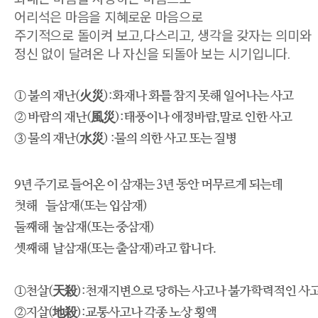
어리석은 마음을 지혜로운 마음으로
주기적으로
돌이켜 보고,다스리고, 생각을 갖자는
의미와
정신 없이 달려온 나 자신을 되돌아 보는 시기입니다.
​① 불의 재난(火災):화재나 화를 참지 못해 일어나는 사고
② 바람의 재난(風災):태풍이나 애정바람,말로 인한 사고
③ 물의 재난(水災) :물의 의한 사고 또는 질병
9년 주기로 들어온 이 삼재는 3년 동안 머무르게 되는데
첫해 들삼재(또는 입삼재)
둘째해 눌삼재(또는 중삼재)
셋째해 날삼재(또는 출삼재)라고 합니다.
①천살(天殺):천재지변으로 당하는 사고나 불가학력적인 사
②지살(地殺):교통사고나 각종 노상 횡액