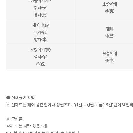
원숭이띠(申)
호랑이해
쥐띠(子)
인(寅)
용띠(辰)
돼지띠(亥)
뱀해
토끼(卯)
사(巳)
양띠(未)
호랑이띠(寅)
원숭이해
말띠(午)
신(申)
개(戌)
● 삼재풀이 방법
※ 삼재드는 해에 입춘일이나 정월초하루(1일)~정월 보름(15일)안에 택일하
※ 준비물
삼재 드는 사람 윗옷 1개