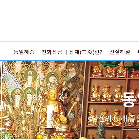
동일혜송
전화상담
삼재(三災)란?
신살해설
동
당신의 미래 좋은